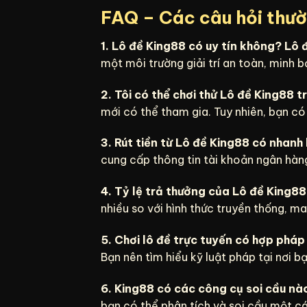
FAQ – Các câu hỏi thườ
1. Lô đề King88 có uy tín không?
Lô 
một môi trường giải trí an toàn, minh b
2. Tôi có thể chơi thử Lô đề King88 t
mới có thể tham gia. Tuy nhiên, bạn c
3. Rút tiền từ Lô đề King88 có nhan
cung cấp thông tin tài khoản ngân hàng
4. Tỷ lệ trả thưởng của Lô đề King8
nhiều so với hình thức truyền thống, man
5. Chơi lô đề trực tuyến có hợp phá
Bạn nên tìm hiểu kỹ luật pháp tại nơi bạ
6. King88 có các công cụ soi cầu nà
bạn có thể phân tích và soi cầu một c