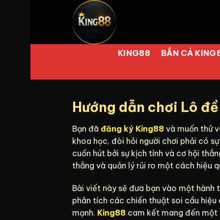
Chuyển
đến
nội
dung
KING88
BẮN CÁ KING
Hướng dẫn chơi Lô đề 
Bạn đã
đăng ký King88
và muốn thử v
khoa học, đòi hỏi người chơi phải có s
cuốn hút bởi sự kịch tính và cơ hội th
thắng và quản lý rủi ro một cách hiệu 
Bài viết này sẽ đưa bạn vào một hành 
phân tích các chiến thuật soi cầu hiệu 
mạnh.
King88
cam kết mang đến một sâ