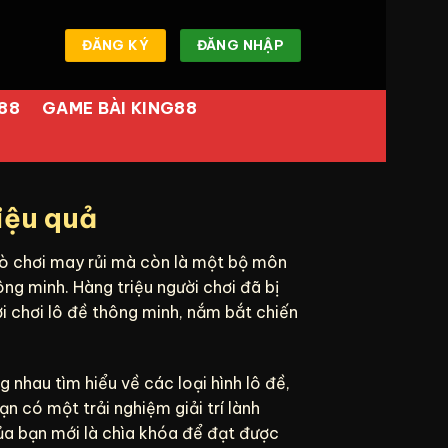
ĐĂNG KÝ
ĐĂNG NHẬP
88
GAME BÀI KING88
iệu quả
rò chơi may rủi mà còn là một bộ môn
ông minh. Hàng triệu người chơi đã bị
ời chơi lô đề thông minh, nắm bắt chiến
g nhau tìm hiểu về các loại hình lô đề,
ạn có một trải nghiệm giải trí lành
ủa bạn mới là chìa khóa để đạt được