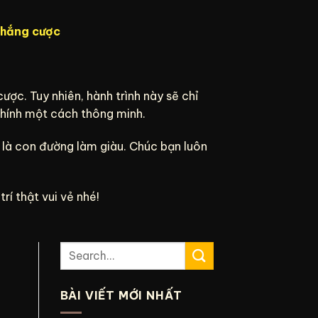
thắng cược
ược. Tuy nhiên, hành trình này sẽ chỉ
 chính một cách thông minh.
i là con đường làm giàu. Chúc bạn luôn
rí thật vui vẻ nhé!
BÀI VIẾT MỚI NHẤT