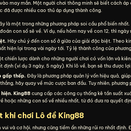
vào may mắn. Một người chơi thông minh sẽ biết cách áp d
ược đã được nhiều cao thủ áp dụng thành công.
y là một trong những phương pháp soi cầu phổ biến nhất.
 đoán con số sẽ về. Ví dụ, nếu hôm nay về con 12, thì ngày
ệt.
Hãy chú ý đến con số ở giữa của giải đặc biệt. Theo ki
t hiện lại trong vài ngày tới. Tỷ lệ thành công của phươn
t chiến lược dành cho những người chơi có vốn lớn và kiên
 định (ví dụ 3 ngày, 5 ngày). Khi lô về, bạn sẽ thu được lợi
p gấp thếp.
Đây là phương pháp quản lý vốn hiệu quả, giúp 
i thắng, hãy quay về mức cược ban đầu. Tuy nhiên, phương p
 hiện.
King88
cung cấp các công cụ thống kê tần suất xuấ
về hoặc những con số về nhiều nhất, từ đó đưa ra quyết địn
t khi chơi Lô đề King88
vui và cơ hội, nhưng cũng tiềm ẩn những rủi ro nhất định. 