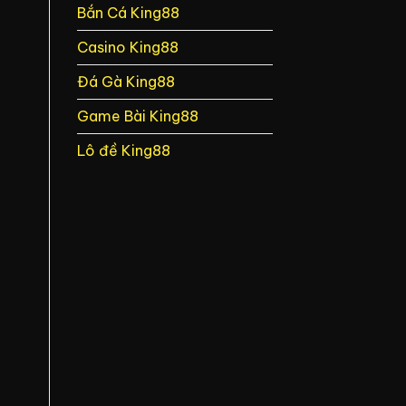
có
đề
Bắn Cá King88
lô
gợi
gì?
ý
Casino King88
Bắt
số
chuẩn
Đá Gà King88
nhất
2025
Game Bài King88
Lô đề King88