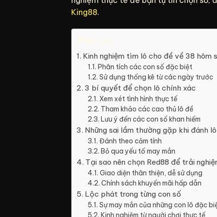
nghiệm thực tế để bạn tự tin chọn số, 
King88
.
Mục Lục
Kinh nghiệm tìm lô cho đề về 38 hôm 
Phân tích các con số đặc biệt
Sử dụng thống kê từ các ngày trước
3 bí quyết để chọn lô chính xác
Xem xét tình hình thực tế
Tham khảo các cao thủ lô đề
Lưu ý đến các con số khan hiếm
Những sai lầm thường gặp khi đánh lô
Đánh theo cảm tính
Bỏ qua yếu tố may mắn
Tại sao nên chọn Red88 để trải nghiệ
Giao diện thân thiện, dễ sử dụng
Chính sách khuyến mãi hấp dẫn
Lộc phát trong từng con số
Sự may mắn của những con lô đặc bi
Kinh nghiệm từ người chơi thực tế