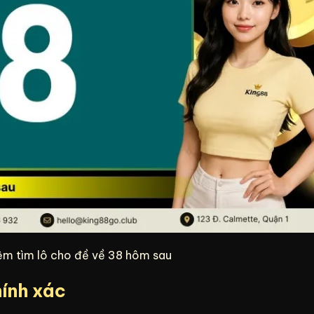
ệm tìm lô cho đề về 38 hôm sau
hính xác