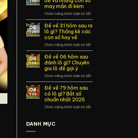
đề và những con số
Th9
đề
may mắn đi kèm
hiệu
Chức năng bình luận bị tắt
ở
quả
Giải
và
mã
chính
Đề về 31 hôm sau ra
04
giấc
xác
lô gì? Thống kê các
Th9
mơ
nhất
con số hay về
lô
từ
Chức năng bình luận bị tắt
ở
đề
cao
Đề
và
thủ
về
những
Đề về 06 hôm sau
04
31
con
đánh lô gì? Chuyên
Th9
hôm
số
gia lô đề gợi ý
sau
may
Chức năng bình luận bị tắt
ở
ra
mắn
Đề
lô
đi
về
gì?
Đề về 79 hôm sau
kèm
04
06
Thống
có lô gì? Bắt số
Th9
hôm
kê
chuẩn nhất 2025
sau
các
Chức năng bình luận bị tắt
ở
đánh
con
Đề
lô
số
về
gì?
hay
79
DANH MỤC
Chuyên
về
hôm
gia
sau
lô