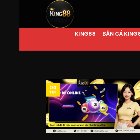
Chuyển
đến
nội
dung
KING88
BẮN CÁ KING
04
Th9