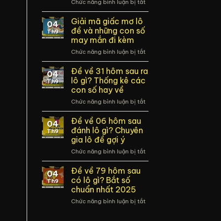
Chức năng bình luận bị tắt
ở
Cách
tính
Giải mã giấc mơ lô
i
04
lô
đề và những con số
Th9
đề
may mắn đi kèm
hiệu
Chức năng bình luận bị tắt
ở
quả
Giải
và
mã
chính
Đề về 31 hôm sau ra
04
giấc
xác
lô gì? Thống kê các
Th9
mơ
nhất
con số hay về
lô
từ
Chức năng bình luận bị tắt
ở
đề
cao
Đề
và
thủ
về
những
Đề về 06 hôm sau
04
31
con
đánh lô gì? Chuyên
Th9
hôm
số
gia lô đề gợi ý
sau
may
Chức năng bình luận bị tắt
ở
ra
mắn
Đề
lô
đi
về
gì?
Đề về 79 hôm sau
kèm
04
06
Thống
có lô gì? Bắt số
Th9
hôm
kê
chuẩn nhất 2025
sau
các
Chức năng bình luận bị tắt
ở
đánh
con
Đề
lô
số
về
gì?
hay