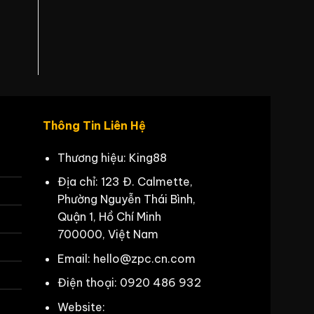
Thông Tin Liên Hệ
Thương hiệu: King88
Địa chỉ: 123 Đ. Calmette,
Phường Nguyễn Thái Bình,
Quận 1, Hồ Chí Minh
700000, Việt Nam
Email:
hello@zpc.cn.com
Điện thoại: 0920 486 932
Website: