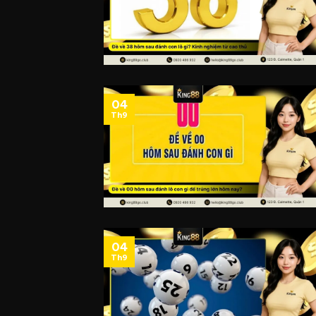
04
Th9
04
Th9