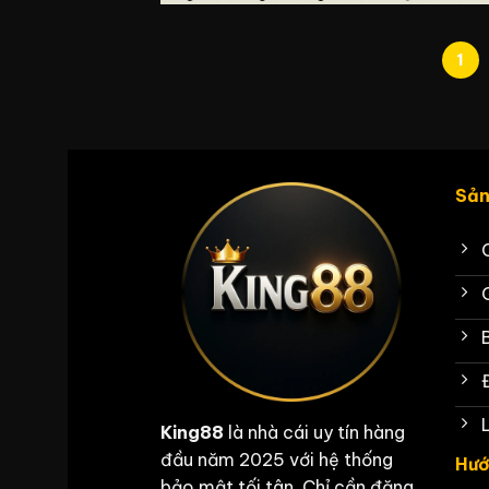
1
Sản
King88
là nhà cái uy tín hàng
đầu năm 2025 với hệ thống
Hướ
bảo mật tối tân. Chỉ cần đăng