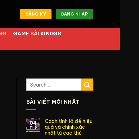
ĐĂNG KÝ
ĐĂNG NHẬP
88
GAME BÀI KING88
BÀI VIẾT MỚI NHẤT
Cách tính lô đề hiệu
04
quả và chính xác
Th9
nhất từ cao thủ