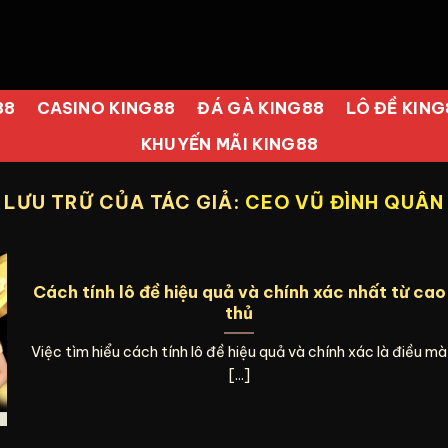
88
CASINO KING88
ĐÁ GÀ KING88
LÔ ĐỀ KING
KHUYẾN MÃI KING88
LƯU TRỮ CỦA TÁC GIẢ:
CEO VŨ ĐÌNH QUÂN
Cách tính lô đề hiệu quả và chính xác nhất từ cao
thủ
Việc tìm hiểu cách tính lô đề hiệu quả và chính xác là điều mà
[...]