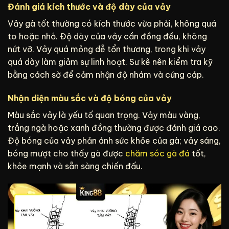
Đánh giá kích thước và độ dày của vảy
Vảy gà tốt thường có kích thước vừa phải, không quá
to hoặc nhỏ. Độ dày của vảy cần đồng đều, không
nứt vỡ. Vảy quá mỏng dễ tổn thương, trong khi vảy
quá dày làm giảm sự linh hoạt. Sư kê nên kiểm tra kỹ
bằng cách sờ để cảm nhận độ nhám và cứng cáp.
Nhận diện màu sắc và độ bóng của vảy
Màu sắc vảy là yếu tố quan trọng. Vảy màu vàng,
trắng ngà hoặc xanh đồng thường được đánh giá cao.
Độ bóng của vảy phản ánh sức khỏe của gà; vảy sáng,
bóng mượt cho thấy gà được
chăm sóc gà đá
tốt,
khỏe mạnh và sẵn sàng chiến đấu.