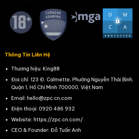
Thông Tin Liên Hệ
Thương hiệu: King88
Địa chỉ: 123 Đ. Calmette, Phường Nguyễn Thái Bình,
Quận 1, Hồ Chí Minh 700000, Việt Nam
Email:
hello@zpc.cn.com
Điện thoại: 0920 486 932
Website:
https://zpc.cn.com/
CEO & Founder: Đỗ Tuấn Anh