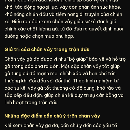
khỏi tác động ngoại lực, vảy còn phản ánh sức khỏe,
khả năng chiến đấu và tiềm năng di truyền của chiến
kê. Hiểu rõ cách xem chân vảy giúp sư kê đánh giá
chính xác chất lượng gà, từ đó đưa ra quyết định nuôi
dưỡng hoặc chọn mua phù hợp.
Giá trị của chân vảy trong trận đấu
Chân vảy gà đá được ví như “bộ giáp” bảo vệ và hỗ trợ
gà trong các pha ra đòn. Một cặp chân vảy tốt giúp
gà tung cú đá mạnh mẽ, chính xác và hạn chế tổn
thương khi đối đầu với đối thủ. Theo kinh nghiệm từ
các sư kê, vảy gà tốt thường có độ cứng, khô ráo và
sắp xếp đều đặn, giúp chiến kê duy trì sự cân bằng và
linh hoạt trong trận đấu.
Những đặc điểm cần chú ý trên chân vảy
Khi xem chân vảy gà đá, cần chú ý đến các yếu tố