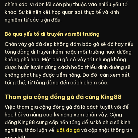
chính xác, vì đòn lối còn phụ thuộc vào nhiều yếu tố
khác. Sư kê nên kết hợp quan sát thực tế và kinh
nghiệm từ các trận đấu.
Bỏ qua yếu tố di truyền và môi trường
Chân vảy gà đá đẹp không đảm bảo gà sẽ đá hay nếu
tông dòng di truyền kém hoặc môi trường nuôi dưỡng
không phù hợp. Một chú gà có vảy tốt nhưng không
được huấn luyện đúng cách hoặc thiếu dinh dưỡng sẽ
không phát huy được tiềm năng. Do đó, cần xem xét
tổng thể, từ tông dòng đến cách chăm sóc.
Tham gia cộng đồng gà đá cùng King88
Việc tham gia cộng đồng gà đá là cách tuyệt vời để
học hỏi và nâng cao kỹ năng xem chân vảy. Cộng
đồng King88 cung cấp nền tảng để sư kê chia sẻ kinh
nghiệm, thảo luận về
luật đá gà
và cập nhật thông tin
mới nhất.