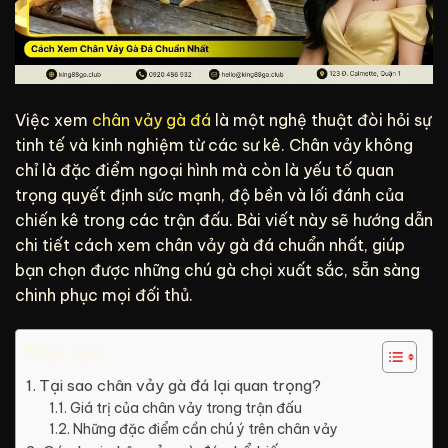
Việc xem
chân vảy gà đá
là một nghệ thuật đòi hỏi sự
tinh tế và kinh nghiệm từ các sư kê. Chân vảy không
chỉ là đặc điểm ngoại hình mà còn là yếu tố quan
trọng quyết định sức mạnh, độ bền và lối đánh của
chiến kê trong các trận đấu. Bài viết này sẽ hướng dẫn
chi tiết cách xem chân vảy gà đá chuẩn nhất, giúp
bạn chọn được những chú gà chọi xuất sắc, sẵn sàng
chinh phục mọi đối thủ.
Mục Lục
Tại sao chân vảy gà đá lại quan trọng?
Giá trị của chân vảy trong trận đấu
Những đặc điểm cần chú ý trên chân vảy