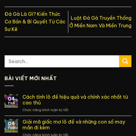
Đá Gà Là Gì? Kiến Thức
Luật Đá Gà Truyền Thống
Cơ Bản & Bí Quyết Từ Các
Ở Miền Nam Và Miền Trung
Sư Kê
BÀI VIẾT MỚI NHẤT
Cách tính lô đề hiệu quả và chính xác nhất từ
04
cao thủ
Th9
Chức năng bình luận bị tắt
ở
Cách
tính
Giải mã giấc mơ lô đề và những con số may
04
lô
mắn đi kèm
Th9
đề
Chức năng bình luận bị tắt
ở
hiệu