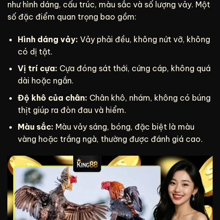
như hình dáng, cấu trúc, màu sắc và số lượng vảy. Một
số đặc điểm quan trọng bao gồm:
Hình dáng vảy:
Vảy phải đều, không nứt vỡ, không
có dị tật.
Vị trí cựa:
Cựa đóng sát thới, cứng cáp, không quá
dài hoặc ngắn.
Độ khô của chân:
Chân khô, nhám, không có búng
thịt giúp ra đòn đau và hiểm.
Màu sắc:
Màu vảy sáng, bóng, đặc biệt là màu
vàng hoặc trắng ngà, thường được đánh giá cao.