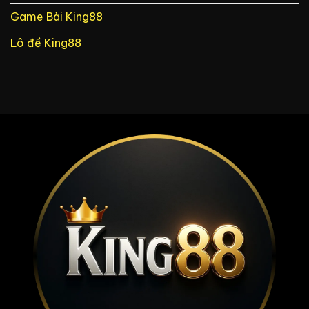
2025
Game Bài King88
Lô đề King88