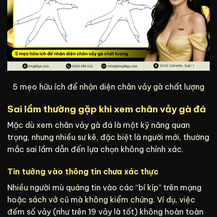
5 mẹo hữu ích để nhận diện chân vảy gà chất lượng
Sai lầm thường gặp khi xem chân vảy gà đá
Mặc dù xem chân vảy gà đá là một kỹ năng quan
trọng, nhưng nhiều sư kê, đặc biệt là người mới, thường
mắc sai lầm dẫn đến lựa chọn không chính xác.
Tin tưởng vào thông tin chưa xác thực
Nhiều người mù quáng tin vào các “bí kíp” trên mạng
hoặc sách vở cũ mà không kiểm chứng. Ví dụ, việc
đếm số vảy (như trên 19 vảy là tốt) không hoàn toàn