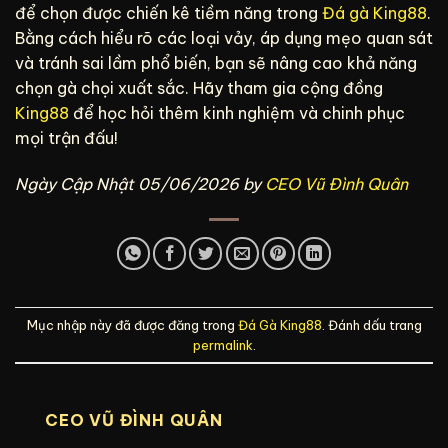
để chọn được chiến kê tiềm năng trong
Đá gà King88
.
Bằng cách hiểu rõ các loại vảy, áp dụng mẹo quan sát
và tránh sai lầm phổ biến, bạn sẽ nâng cao khả năng
chọn gà chọi xuất sắc. Hãy tham gia cộng đồng
King88
để học hỏi thêm kinh nghiệm và chinh phục
mọi trận đấu!
Ngày Cập Nhật 05/06/2026 by
CEO Vũ Đình Quân
Mục nhập này đã được đăng trong
Đá Gà King88
. Đánh dấu trang
permalink
.
CEO VŨ ĐÌNH QUÂN