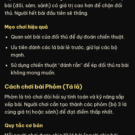
bài (đôi, sám, sảnh) có giá trị cao hơn để chặn đối
thủ. Người hết bài đầu tiên sẽ thắng.
Mẹo chơi hiệu quả
Quan sát bài của đối thủ để dự đoán chiến thuật.
Ưu tiên đánh các lá bài lẻ trước, giữ lại các bộ
mạnh.
Sử dụng chiến thuật “đánh rắn” để ép đối thủ ra bài
không mong muốn.
Cách chơi bài Phỏm (Tá lả)
Phỏm là trò chơi đòi hỏi sự tính toán và kỹ năng sắp
xếp bài. Người chơi cần tạo thành các phỏm (bộ 3 lá
cùng giá trị hoặc sảnh) để đạt điểm thấp nhất.
Quy tắc cơ bản