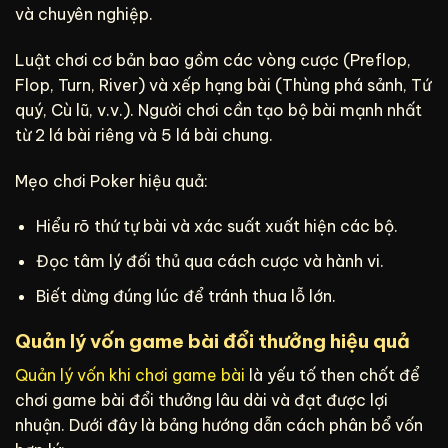
và chuyên nghiệp.
Luật chơi cơ bản bao gồm các vòng cược (Preflop,
Flop, Turn, River) và xếp hạng bài (Thùng phá sảnh, Tứ
quý, Cù lũ, v.v.). Người chơi cần tạo bộ bài mạnh nhất
từ 2 lá bài riêng và 5 lá bài chung.
Mẹo chơi Poker hiệu quả:
Hiểu rõ thứ tự bài và xác suất xuất hiện các bộ.
Đọc tâm lý đối thủ qua cách cược và hành vi.
Biết dừng đúng lúc để tránh thua lỗ lớn.
Quản lý vốn game bài đổi thưởng hiệu quả
Quản lý vốn khi chơi game bài
là yếu tố then chốt để
chơi game bài đổi thưởng lâu dài và đạt được lợi
nhuận. Dưới đây là bảng hướng dẫn cách phân bổ vốn