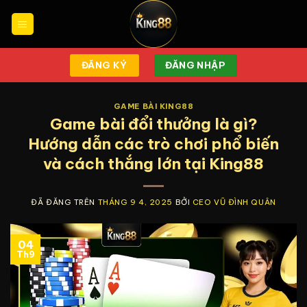
Chuyển
đến
nội
dung
ĐĂNG KÝ
ĐĂNG NHẬP
GAME BÀI KING88
Game bài đổi thưởng là gì?
Hướng dẫn các trò chơi phổ biến
và cách thắng lớn tại King88
ĐÃ ĐĂNG TRÊN
THÁNG 9 4, 2025
BỞI
CEO VŨ ĐÌNH QUÂN
04
Th9