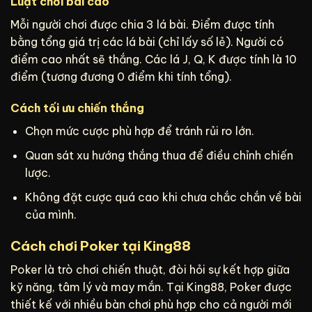
Luật chơi bài cào
Mỗi người chơi được chia 3 lá bài. Điểm được tính
bằng tổng giá trị các lá bài (chỉ lấy số lẻ). Người có
điểm cao nhất sẽ thắng. Các lá J, Q, K được tính là 10
điểm (tương đương 0 điểm khi tính tổng).
Cách tối ưu chiến thắng
Chọn mức cược phù hợp để tránh rủi ro lớn.
Quan sát xu hướng thắng thua để điều chỉnh chiến
lược.
Không đặt cược quá cao khi chưa chắc chắn về bài
của mình.
Cách chơi Poker tại King88
Poker là trò chơi chiến thuật, đòi hỏi sự kết hợp giữa
kỹ năng, tâm lý và may mắn. Tại King88, Poker được
thiết kế với nhiều bàn chơi phù hợp cho cả người mới