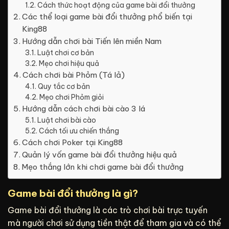
Cách thức hoạt động của game bài đổi thưởng
Các thể loại game bài đổi thưởng phổ biến tại
King88
Hướng dẫn chơi bài Tiến lên miền Nam
Luật chơi cơ bản
Mẹo chơi hiệu quả
Cách chơi bài Phỏm (Tá lả)
Quy tắc cơ bản
Mẹo chơi Phỏm giỏi
Hướng dẫn cách chơi bài cào 3 lá
Luật chơi bài cào
Cách tối ưu chiến thắng
Cách chơi Poker tại King88
Quản lý vốn game bài đổi thưởng hiệu quả
Mẹo thắng lớn khi chơi game bài đổi thưởng
Game bài đổi thưởng là gì?
Game bài đổi thưởng là các trò chơi bài trực tuyến
mà người chơi sử dụng tiền thật để tham gia và có thể