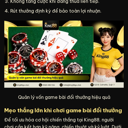
Không tăng cược khi đang thua liên tiếp.
Rút thưởng định kỳ để bảo toàn lợi nhuận.
Quản lý vốn game bài đổi thưởng hiệu quả
Mẹo thắng lớn khi chơi game bài đổi thưởng
Để tối ưu hóa cơ hội chiến thắng tại King88, người
chơi cần kết hợp kỹ năng, chiến thuật và kỷ luật. Dưới