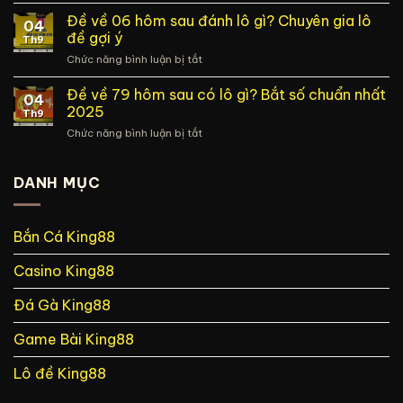
Đề
đề
từ
về
Đề về 06 hôm sau đánh lô gì? Chuyên gia lô
và
cao
04
31
những
đề gợi ý
thủ
Th9
hôm
con
Chức năng bình luận bị tắt
ở
sau
số
Đề
ra
may
về
Đề về 79 hôm sau có lô gì? Bắt số chuẩn nhất
lô
mắn
04
06
gì?
2025
đi
Th9
hôm
Thống
kèm
Chức năng bình luận bị tắt
ở
sau
kê
Đề
đánh
các
về
lô
con
79
DANH MỤC
gì?
số
hôm
Chuyên
hay
sau
gia
về
có
lô
Bắn Cá King88
lô
đề
gì?
gợi
Casino King88
Bắt
ý
số
chuẩn
Đá Gà King88
nhất
2025
Game Bài King88
Lô đề King88