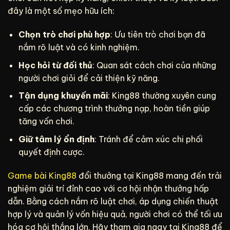
đây là một số mẹo hữu ích:
Chọn trò chơi phù hợp
: Ưu tiên trò chơi bạn đã
nắm rõ luật và có kinh nghiệm.
Học hỏi từ đối thủ
: Quan sát cách chơi của những
người chơi giỏi để cải thiện kỹ năng.
Tận dụng khuyến mãi
: King88 thường xuyên cung
cấp các chương trình thưởng nạp, hoàn tiền giúp
tăng vốn chơi.
Giữ tâm lý ổn định
: Tránh để cảm xúc chi phối
quyết định cược.
Game bài King88
đổi thưởng tại King88 mang đến trải
nghiệm giải trí đỉnh cao với cơ hội nhận thưởng hấp
dẫn. Bằng cách nắm rõ luật chơi, áp dụng chiến thuật
hợp lý và quản lý vốn hiệu quả, người chơi có thể tối ưu
hóa cơ hội thắng lớn. Hãy tham gia ngay tại King88 để