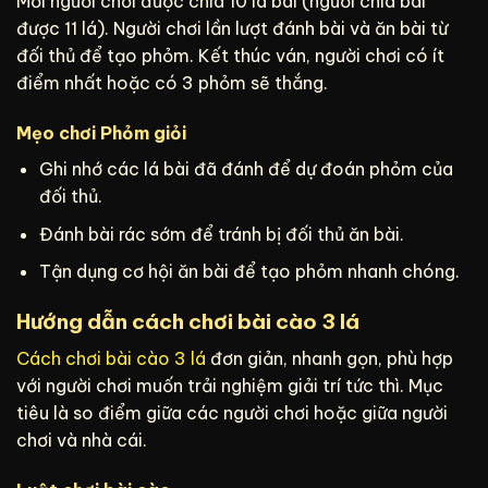
Mỗi người chơi được chia 10 lá bài (người chia bài
được 11 lá). Người chơi lần lượt đánh bài và ăn bài từ
đối thủ để tạo phỏm. Kết thúc ván, người chơi có ít
điểm nhất hoặc có 3 phỏm sẽ thắng.
Mẹo chơi Phỏm giỏi
Ghi nhớ các lá bài đã đánh để dự đoán phỏm của
đối thủ.
Đánh bài rác sớm để tránh bị đối thủ ăn bài.
Tận dụng cơ hội ăn bài để tạo phỏm nhanh chóng.
Hướng dẫn cách chơi bài cào 3 lá
Cách chơi bài cào 3 lá
đơn giản, nhanh gọn, phù hợp
với người chơi muốn trải nghiệm giải trí tức thì. Mục
tiêu là so điểm giữa các người chơi hoặc giữa người
chơi và nhà cái.