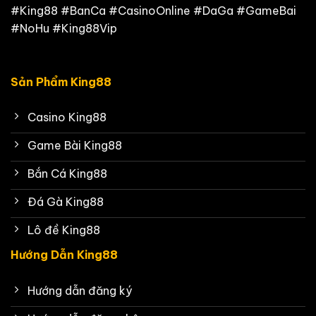
#King88 #BanCa #CasinoOnline #DaGa #GameBai
#NoHu #King88Vip
Sản Phẩm King88
Casino King88
Game Bài King88
Bắn Cá King88
Đá Gà King88
Lô đề King88
Hướng Dẫn King88
Hướng dẫn đăng ký