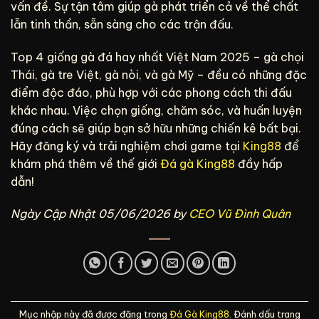
vấn đề. Sự tận tâm giúp gà phát triển cả về thể chất
lẫn tinh thần, sẵn sàng cho các trận đấu.
Top 4 giống gà đá hay nhất Việt Nam 2025 – gà chọi
Thái, gà tre Việt, gà nòi, và gà Mỹ – đều có những đặc
điểm độc đáo, phù hợp với các phong cách thi đấu
khác nhau. Việc chọn giống, chăm sóc, và huấn luyện
đúng cách sẽ giúp bạn sở hữu những chiến kê bất bại.
Hãy đăng ký và trải nghiệm chơi game tại
King88
để
khám phá thêm về thế giới
Đá gà King88
đầy hấp
dẫn!
Ngày Cập Nhật 05/06/2026 by
CEO Vũ Đình Quân
Mục nhập này đã được đăng trong
Đá Gà King88
. Đánh dấu trang