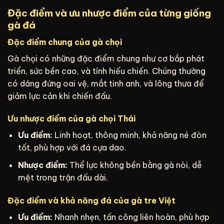
Đặc điểm và ưu nhược điểm của từng giống
gà đá
Đặc điểm chung của gà chọi
Gà chọi có những đặc điểm chung như cơ bắp phát
triển, sức bền cao, và tính hiếu chiến. Chúng thường
có dáng đứng oai vệ, mắt tinh anh, và lông thưa để
giảm lực cản khi chiến đấu.
Ưu nhược điểm của gà chọi Thái
Ưu điểm:
Linh hoạt, thông minh, khả năng né đòn
tốt, phù hợp với đá cựa dao.
Nhược điểm:
Thể lực không bền bằng gà nòi, dễ
mệt trong trận đấu dài.
Đặc điểm và khả năng đá của gà tre Việt
Ưu điểm:
Nhanh nhẹn, tấn công liên hoàn, phù hợp