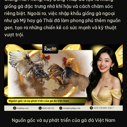
giống gà đặc trưng nhờ khí hậu và cách chăm sóc
riêng biệt. Ngoài ra, việc nhập khẩu giống gà ngoại
như gà Mỹ hay gà Thái đã làm phong phú thêm nguồn
gen, tạo ra những chiến kê có sức mạnh và kỹ thuật
vượt trội.
Nguồn gốc và sự phát triển của gà đá Việt Nam