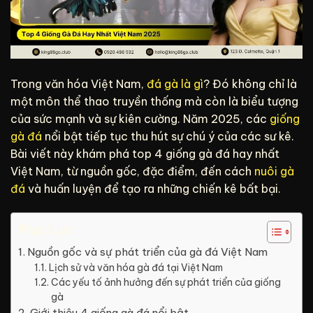
Trong văn hóa Việt Nam,
đá gà là gì
? Đó không chỉ là
một môn thể thao truyền thống mà còn là biểu tượng
của sức mạnh và sự kiên cường. Năm 2025, các
giống
gà đá
nổi bật tiếp tục thu hút sự chú ý của các sư kê.
Bài viết này khám phá top 4 giống gà đá hay nhất
Việt Nam, từ nguồn gốc, đặc điểm, đến cách
nuôi gà
đá
và huấn luyện để tạo ra những chiến kê bất bại.
Mục Lục
Nguồn gốc và sự phát triển của gà đá Việt Nam
Lịch sử và văn hóa gà đá tại Việt Nam
Các yếu tố ảnh hưởng đến sự phát triển của giống
gà
Giới thiệu 4 giống gà đá nổi bật