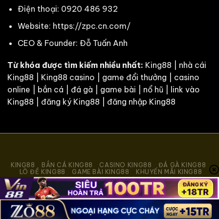
Điện thoại: 0920 486 932
Website:
https://zpc.cn.com/
CEO & Founder: Đỗ Tuấn Anh
Từ khóa được tìm kiếm nhiều nhất:
King88 | nhà cái
King88 | King88 casino | game đổi thưởng | casino
online | bắn cá | đá gà | game bài | nổ hũ | link vào
King88 | đăng ký King88 | đăng nhập King88
KING88
BẮN CÁ KING88
CASINO KING88
ĐÁ GÀ KING88
LÔ ĐỀ KING88
GAME BÀI KING88
KHUYẾN MÃI KING88
King88 – Link đăng ký chính thức 2025 | Tặng 88
USDT Cho tân thủ
Copyright 2026 ©
zpc.cn.com