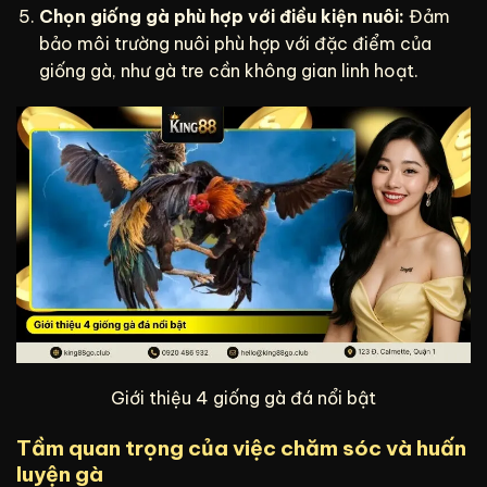
Chọn giống gà phù hợp với điều kiện nuôi:
Đảm
bảo môi trường nuôi phù hợp với đặc điểm của
giống gà, như gà tre cần không gian linh hoạt.
Giới thiệu 4 giống gà đá nổi bật
Tầm quan trọng của việc chăm sóc và huấn
luyện gà